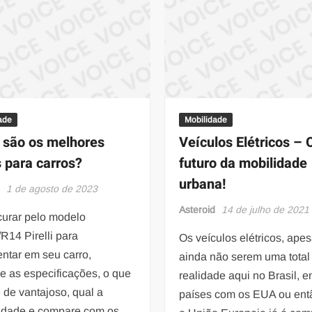
pais
mações
ade
Mobilidade
 são os melhores
Veículos Elétricos – 
 para carros?
futuro da mobilidade
urbana!
d
1 de agosto de 2023
Asteroid
14 de julho de 2021
curar pelo modelo
R14 Pirelli para
Os veículos elétricos, apes
ntar em seu carro,
ainda não serem uma total
ue as especificações, o que
realidade aqui no Brasil, e
 de vantajoso, qual a
países com os EUA ou ent
lidade e compare com os