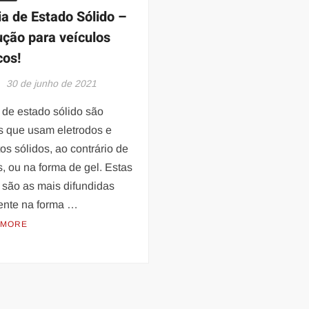
ia de Estado Sólido –
ução para veículos
cos!
d
30 de junho de 2021
 de estado sólido são
s que usam eletrodos e
itos sólidos, ao contrário de
s, ou na forma de gel. Estas
 são as mais difundidas
ente na forma …
 MORE