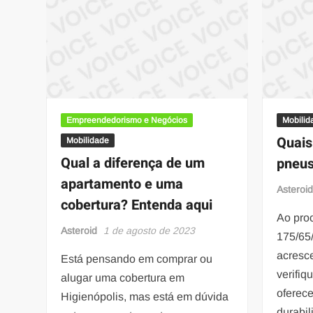
princi
infor
Empreendedorismo e Negócios
Mobilid
Quais
Mobilidade
Qual a diferença de um
pneus
apartamento e uma
Asteroi
cobertura? Entenda aqui
Ao pro
Asteroid
1 de agosto de 2023
175/65/
acresce
Está pensando em comprar ou
verifiq
alugar uma cobertura em
oferece
Higienópolis, mas está em dúvida
durabi