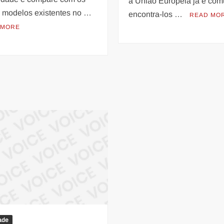
a União Europeia já é co
 modelos existentes no …
encontra-los …
READ MO
 MORE
ade