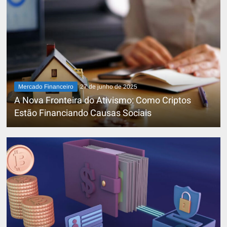
ma
atual
sob
prin
infor
Mercado Financeiro
27 de junho de 2025
A Nova Fronteira do Ativismo: Como Criptos
Estão Financiando Causas Sociais