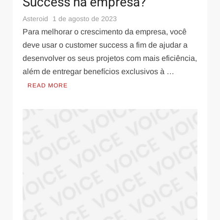
Success na empresa?
Saúde e Bem-Estar
9 de abril de 2022
Asteroid
1 de agosto de 2023
Quais as 2 vitaminas excelentes para saúde
Para melhorar o crescimento da empresa, você
óssea e cardiovascular
deve usar o customer success a fim de ajudar a
desenvolver os seus projetos com mais eficiência,
além de entregar benefícios exclusivos à …
READ MORE
Saúde e Bem-Estar
31 de março de 2022
Confira os resultados da Lipo 3D Antes e Depois
e veja seus benefícios