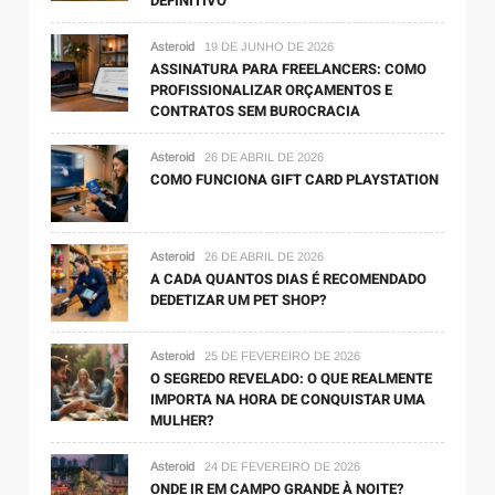
DEFINITIVO
Saúde e Bem-Estar
15 de julho de 2022
Desmineralização dental: o que é e como ocorre
Asteroid
19 DE JUNHO DE 2026
ASSINATURA PARA FREELANCERS: COMO
PROFISSIONALIZAR ORÇAMENTOS E
CONTRATOS SEM BUROCRACIA
Asteroid
26 DE ABRIL DE 2026
COMO FUNCIONA GIFT CARD PLAYSTATION
Asteroid
26 DE ABRIL DE 2026
A CADA QUANTOS DIAS É RECOMENDADO
Saúde e Bem-Estar
12 de maio de 2022
DEDETIZAR UM PET SHOP?
6 Dicas para o ideal: cuidados com os pés no
verão
Asteroid
25 DE FEVEREIRO DE 2026
O SEGREDO REVELADO: O QUE REALMENTE
IMPORTA NA HORA DE CONQUISTAR UMA
MULHER?
Asteroid
24 DE FEVEREIRO DE 2026
ONDE IR EM CAMPO GRANDE À NOITE?