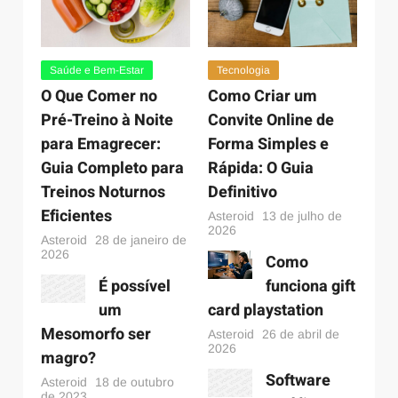
Saúde e Bem-Estar
14 de junho de 2023
Como funciona a melatonina goma infantil
Saúde e Bem-Estar
Tecnologia
O Que Comer no
Como Criar um
Pré-Treino à Noite
Convite Online de
para Emagrecer:
Forma Simples e
Guia Completo para
Rápida: O Guia
Treinos Noturnos
Definitivo
Eficientes
Asteroid
13 de julho de
2026
Saúde e Bem-Estar
21 de outubro de 2022
Asteroid
28 de janeiro de
2026
Receitas com açúcar mascavo: Veja quais são as
Como
melhores opções
É possível
funciona gift
um
card playstation
Mesomorfo ser
Asteroid
26 de abril de
2026
magro?
Software
Asteroid
18 de outubro
de 2023