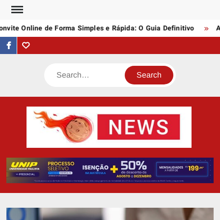
Skip
to
te Online de Forma Simples e Rápida: O Guia Definitivo
Assi
content
facebook
Tumblr
Search
AST
Notí
N
Artigo
div
assunt
empree
e profi
da inte
quei