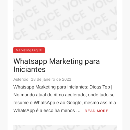
Noturnos Eficientes
Marketing Digital
Whatsapp Marketing para
Iniciantes
Saúde e Bem-Estar
18 de outubro de 2023
Asteroid
18 de janeiro de 2021
É possível um Mesomorfo ser magro?
Whatsapp Marketing para Iniciantes: Dicas Top |
No mundo atual de ritmo acelerado, onde tudo se
resume o WhatsApp e ao Google, mesmo assim a
WhatsApp é a escolha menos …
READ MORE