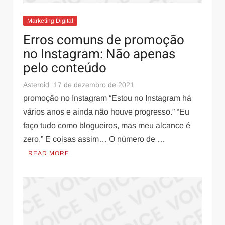
Marketing Digital
Erros comuns de promoção
no Instagram: Não apenas
pelo conteúdo
Saúde e Bem-Estar
31 de março de 2022
Conheça as maravilhas da Luteína no combate
Asteroid
17 de dezembro de 2021
ao envelhecimento
promoção no Instagram “Estou no Instagram há
vários anos e ainda não houve progresso.” “Eu
faço tudo como blogueiros, mas meu alcance é
zero.” E coisas assim… O número de …
READ MORE
Saúde e Bem-Estar
28 de janeiro de 2026
O Que Comer no Pré-Treino à Noite para
Emagrecer: Guia Completo para Treinos