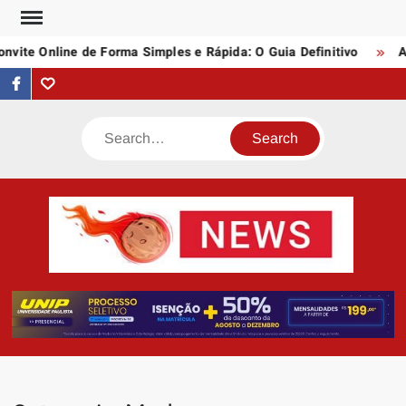
Skip
to
ite Online de Forma Simples e Rápida: O Guia Definitivo
Ass
content
facebook
Tumblr
Search
AST
Notí
N
Artigo
div
assunt
empree
e profi
da inte
quei