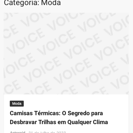
Categoria:
Moda
ma
atual
sob
prin
infor
Moda
Camisas Térmicas: O Segredo para
Desbravar Trilhas em Qualquer Clima