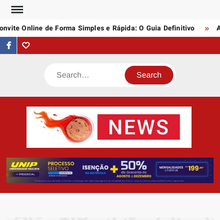
Skip
to
vite Online de Forma Simples e Rápida: O Guia Definitivo
As
content
facebook
Tumblr
Search
AST
Notí
N
Artigo
div
assunt
empree
e profi
da inte
quei