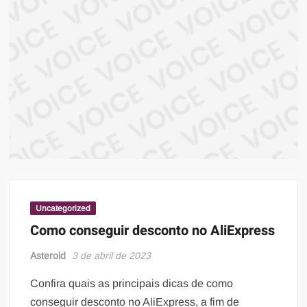
ma
atual
sob
prin
infor
Uncategorized
Como conseguir desconto no AliExpress
Asteroid
3 de abril de 2023
Confira quais as principais dicas de como
conseguir desconto no AliExpress, a fim de