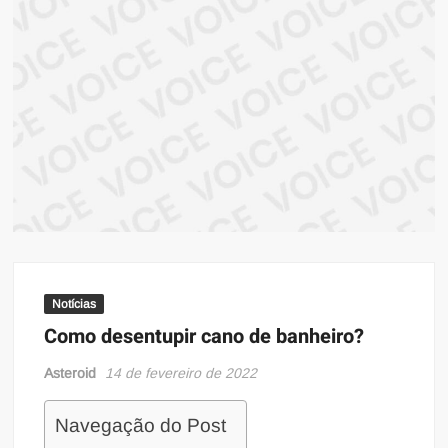
ma
atual
sob
prin
infor
Notícias
Como desentupir cano de banheiro?
Asteroid
14 de fevereiro de 2022
Navegação do Post