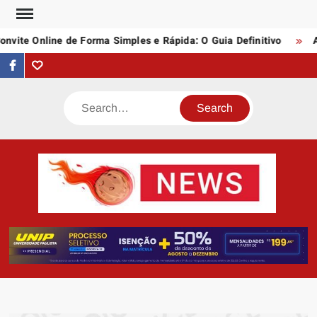
Skip
to
vite Online de Forma Simples e Rápida: O Guia Definitivo
As
content
facebook
Tumblr
Search
AST
Notí
N
Artigo
div
assunt
empree
e profi
da inte
quei