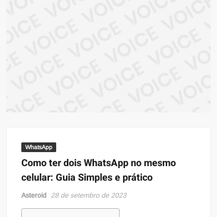
ma
atual
sob
prin
infor
WhatsApp
Como ter dois WhatsApp no mesmo
celular: Guia Simples e prático
Asteroid
28 de setembro de 2023