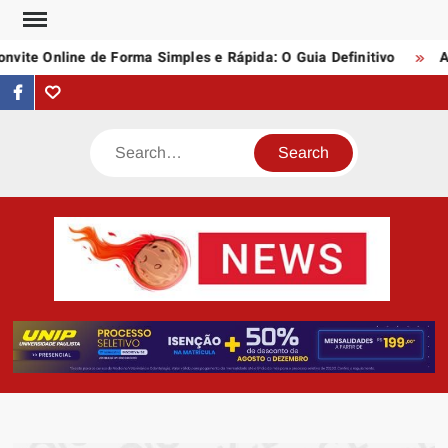
Skip
to
ite Online de Forma Simples e Rápida: O Guia Definitivo
Ass
content
facebook
Tumblr
Search
AST
Notí
N
Artigo
div
assunt
empree
e profi
da inte
quei