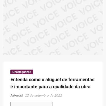
ma
atual
sob
prin
infor
Uncategorized
Entenda como o aluguel de ferramentas
é importante para a qualidade da obra
Asteroid
12 de setembro de 2022