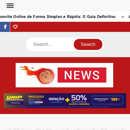
Skip
to
vite Online de Forma Simples e Rápida: O Guia Definitivo
As
content
facebook
Tumblr
Search
AST
Notí
N
Artigo
div
assunt
empree
e profi
da inte
quei