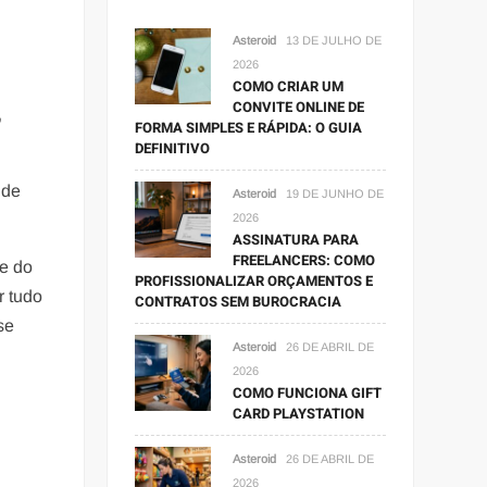
Asteroid
13 DE JULHO DE
2026
COMO CRIAR UM
CONVITE ONLINE DE
,
FORMA SIMPLES E RÁPIDA: O GUIA
DEFINITIVO
 de
Asteroid
19 DE JUNHO DE
2026
ASSINATURA PARA
FREELANCERS: COMO
te do
PROFISSIONALIZAR ORÇAMENTOS E
r tudo
CONTRATOS SEM BUROCRACIA
se
Asteroid
26 DE ABRIL DE
2026
COMO FUNCIONA GIFT
CARD PLAYSTATION
Asteroid
26 DE ABRIL DE
2026