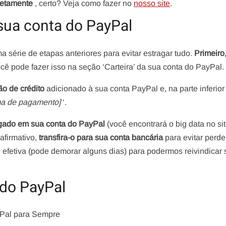
iretamente
, certo? Veja como fazer no
nosso site
.
 sua conta do PayPal
 série de etapas anteriores para evitar estragar tudo.
Primeiro
ocê pode fazer isso na seção ‘Carteira’ da sua conta do PayPal.
ão de crédito
adicionado à sua conta PayPal e, na parte inferior
rma de pagamento]
‘.
regado em sua conta do PayPal
(você encontrará o big data no si
afirmativo,
transfira-o para sua conta bancária
para evitar perde
se efetiva (pode demorar alguns dias) para podermos reivindicar 
do PayPal