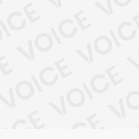
pais
mações