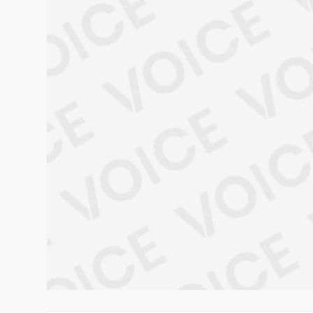
princi
infor