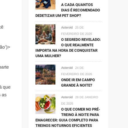
A CADA QUANTOS
DIAS É RECOMENDADO
DEDETIZAR UM PET SHOP?
cê
Asteroid
25 DE
FEVEREIRO DE 2026
O SEGREDO REVELADO:
O QUE REALMENTE
ão’)>
IMPORTA NA HORA DE CONQUISTAR
UMA MULHER?
parte
Asteroid
24 DE
FEVEREIRO DE 2026
ONDE IR EM CAMPO
GRANDE À NOITE?
á que
s as
Asteroid
28 DE JANEIRO
DE 2026
O QUE COMER NO PRÉ-
TREINO À NOITE PARA
EMAGRECER: GUIA COMPLETO PARA
TREINOS NOTURNOS EFICIENTES