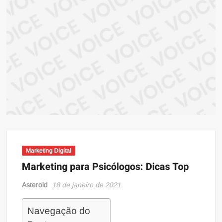
ma
atual
sob
prin
infor
Marketing Digital
Marketing para Psicólogos: Dicas Top
Asteroid
18 de janeiro de 2021
Navegação do