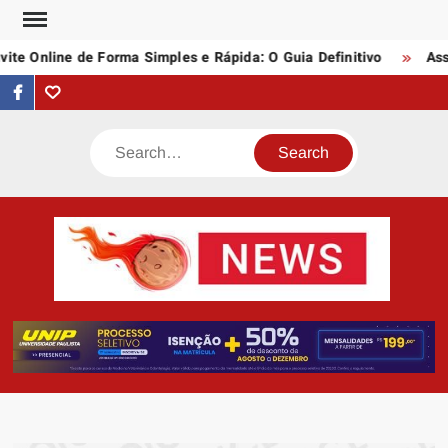
Skip
to
e Online de Forma Simples e Rápida: O Guia Definitivo
Assin
content
facebook
Tumblr
Search
AST
Notí
N
Artigo
div
assunt
empree
e profi
da inte
quei