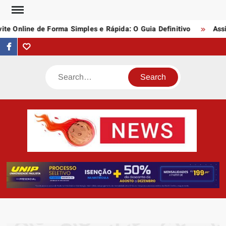
Skip
to
 Online de Forma Simples e Rápida: O Guia Definitivo
Assina
content
facebook
Tumblr
Search
AST
Notí
N
Artigo
div
assunt
empree
e profi
da inte
quei