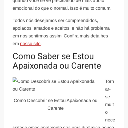
quando você se vê precisando de mais apoio
emocional do que o normal. Isso é muito comum.
Todos nós desejamos ser compreendidos,
apoiados, amados e aceitos, e não há problema
em nos sentirmos assim. Confira mais detalhes
em
nosso site
.
Como Saber se Estou
Apaixonada ou Carente
Torn
ar-
se
Como Descobrir se Estou Apaixonada ou
muit
Carente
o
nece
ssitado emocionalmente cria uma dinâmica pouco