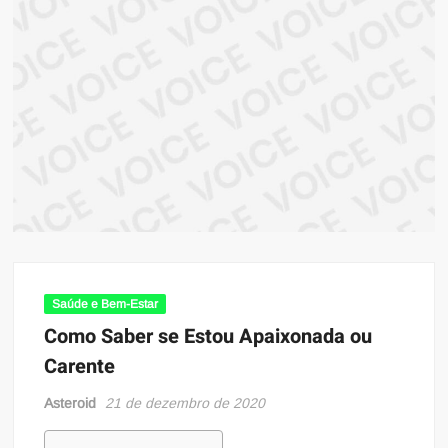
ma
atual
sob
prin
infor
Saúde e Bem-Estar
Como Saber se Estou Apaixonada ou
Carente
Asteroid
21 de dezembro de 2020